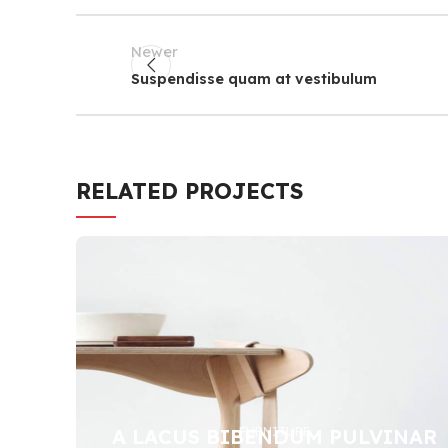
Newer
Suspendisse quam at vestibulum
RELATED PROJECTS
A LACUS BIBENDUM PULVINAR
FURNITURE