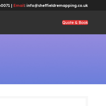
60071 |
Email
: info@sheffieldremapping.co.uk
Quote & Book