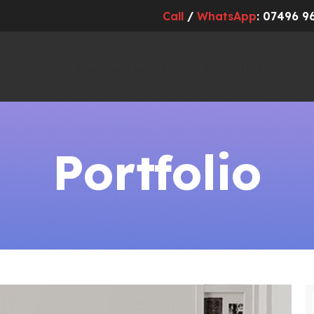
Call
/
WhatsApp
: 07496 9
HOME
OUR SERVICES
ABOUT US
CONTACT US
Portfolio