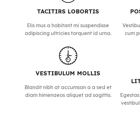
TACITIRS LOBORTIS
PO
Elis mus a habitant mi suspendisse
Vestibu
adipiscing ultricies torquent id urna.
cum pr
VESTIBULUM MOLLIS
LI
Blandit nibh at accumsan a a sed et
diam himenaeos aliquet ad sagittis.
Egestas
vestibu