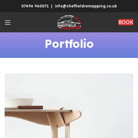
07496 960071 | info@sheffieldremapping.co.uk
BOOK
Portfolio